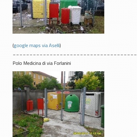
(
google maps via Aselli
)
____________________________________
Polo Medicina di via Forlanini