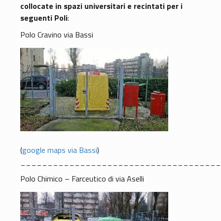
collocate in spazi universitari e recintati per i
seguenti Poli
:
Polo Cravino via Bassi
(
google maps via Bassi
)
____________________________________
Polo Chimico – Farceutico di via Aselli